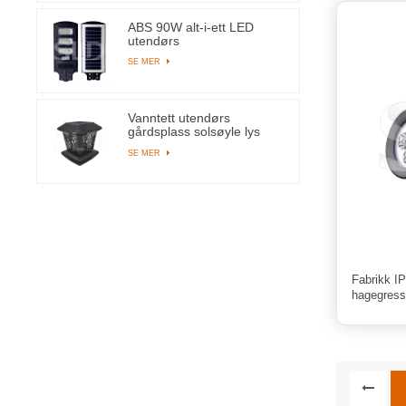
ABS 90W alt-i-ett LED
utendørs
solcellegatelampe med
SE MER
144 lysperler
Vanntett utendørs
gårdsplass solsøyle lys
hagestolpe lamper med 8
SE MER
lysdioder
Fabrikk IP
hagegress