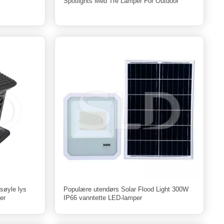
Spotlights Med Tre Lamper For Outdoor
søyle lys
Populære utendørs Solar Flood Light 300W
er
IP66 vanntette LED-lamper