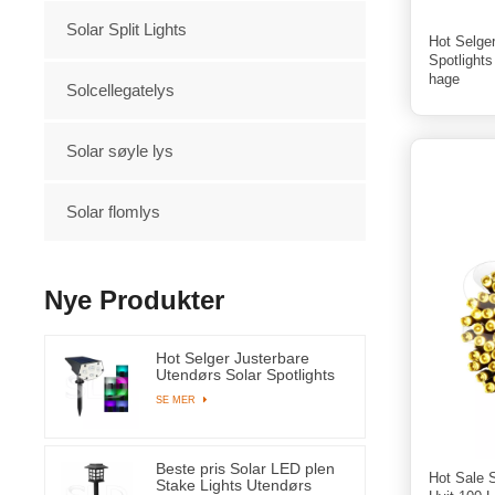
Solar Split Lights
Hot Selge
Spotlight
hage
Solcellegatelys
Solar søyle lys
Solar flomlys
Nye Produkter
Hot Selger Justerbare
Utendørs Solar Spotlights
RGB Led-lys for
SE MER
hagegress og hage
Beste pris Solar LED plen
Hot Sale 
Stake Lights Utendørs