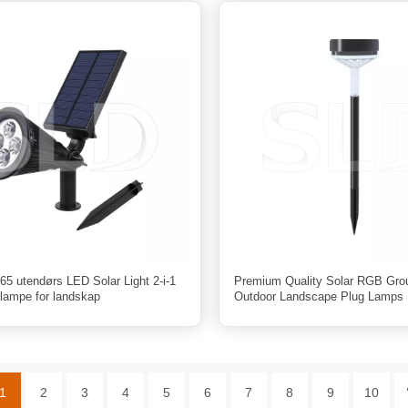
65 utendørs LED Solar Light 2-i-1
Premium Quality Solar RGB Grou
lampe for landskap
Outdoor Landscape Plug Lamps 
1
2
3
4
5
6
7
8
9
10