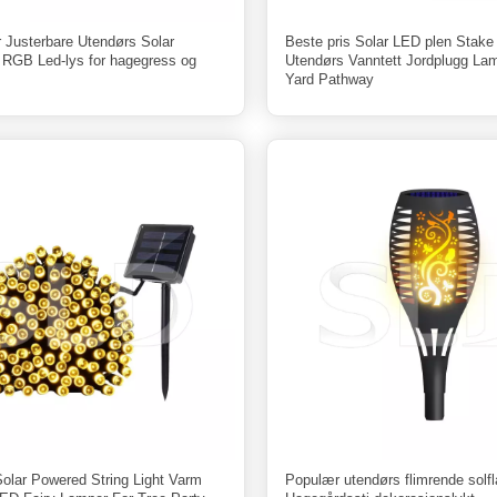
r Justerbare Utendørs Solar
Beste pris Solar LED plen Stake
s RGB Led-lys for hagegress og
Utendørs Vanntett Jordplugg La
Yard Pathway
Solar Powered String Light Varm
Populær utendørs flimrende sol