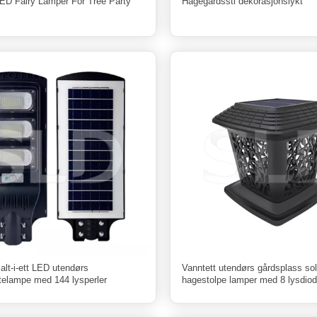
LED Fairy Lamper For Tree Party
Hagegårdssti dekorasjonslykt
lt-i-ett LED utendørs
Vanntett utendørs gårdsplass sol
atelampe med 144 lysperler
hagestolpe lamper med 8 lysdiod