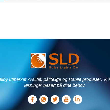
 å tilby utmerket kvalitet, pålitelige og stabile produkter. Vi
løsninger basert på dine behov.