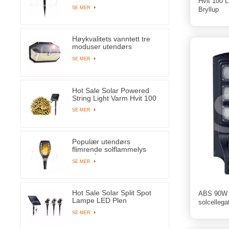
Hvit 100 
Vanntett Jordplugg
SE MER
Bryllup
Lamper For Yard Pathway
Høykvalitets vanntett tre
moduser utendørs
solcelleveggmontert lys
SE MER
bevegelsessensorlampe
med 266 lysdioder
Hot Sale Solar Powered
String Light Varm Hvit 100
LED Fairy Lamper For
SE MER
Tree Party Bryllup
Populær utendørs
flimrende solflammelys
Hagegårdssti
SE MER
dekorasjonslykt
Hot Sale Solar Split Spot
ABS 90W a
Lampe LED Plen
solcelleg
Spotlights Med Tre
SE MER
Lamper For Outdoor