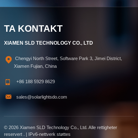
bærekraft. Hos SLD, Solar Lights Do, spesialiserer vi oss
på høykvalitets, energieffektive
solcellebelysningsløsninger. Besøk oss på
www.solarlightsdo.com for å utforske vårt brede utvalg av
TA KONTAKT
produkter og finne den perfekte solcellebelysningen for
dine kommersielle behov.
XIAMEN SLD TECHNOLOGY CO., LTD
Chengyi North Street, Software Park 3, Jimei District,
Xiamen Fujian, China
+86 188 5929 8629
sales@solarlightsdo.com
© 2026 Xiamen SLD Technology Co., Ltd. Alle rettigheter
reservert . | IPv6-nettverk støttes