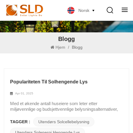
Norsk
Blogg
Hjem
/
Blogg
Populariteten Til Solhengende Lys
Apr 01, 2025
Med et økende antall huseiere som leter etter
miljøvennlige og budsjettvennlige belysningsalternativer,
utendørs solcellebelysning har fått betydelig gjennomslag.
Solenergi hengende lys skiller seg spesielt ut for sin
TAGGER :
Utendørs Solcellebelysning
kombinasjon av stil og energieffektivitet. Disse lysene
fanger opp sollys om dagen og lyser automatisk opp
Utendørs Solenergi Hengende Lys