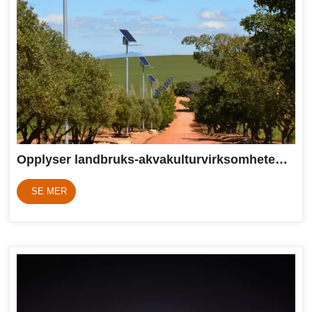
Opplyser landbruks-akvakulturvirksomheter med solcellelamper
SE MER